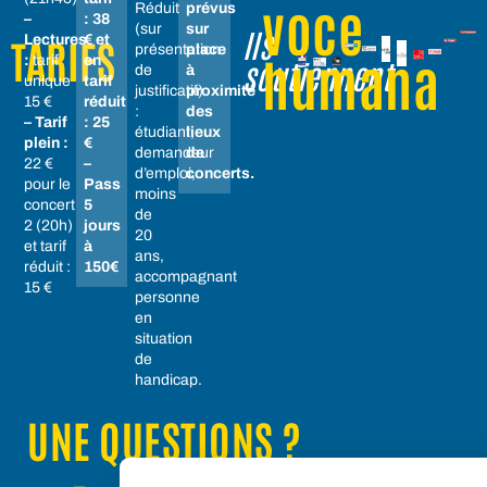
voce
Réduit
prévus
–
: 38
(sur
sur
Ils
Lectures
€ et
TARIFS
présentation
place
humana
:
tarif
en
soutiennent
de
à
unique
tarif
justificatif)
proximité
15 €
réduit
:
des
– Tarif
: 25
étudiant,
lieux
plein :
€
demandeur
de
22 €
–
d’emploi,
concerts.
pour le
Pass
moins
concert
5
de
2 (20h)
jours
20
et tarif
à
ans,
réduit :
150€
accompagnant
15 €
personne
en
situation
de
handicap.
UNE QUESTIONS ?