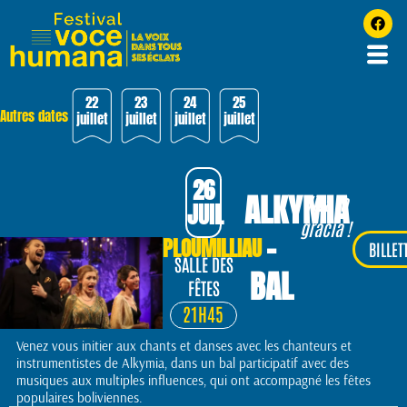
22
23
24
25
Autres dates
juillet
juillet
juillet
juillet
26
ALKYMIA
Viva la
JUIL
gracia !
-
PLOUMILLIAU
BILLET
SALLE DES
BAL
FÊTES
21H45
Venez vous initier aux chants et danses avec les chanteurs et
instrumentistes de Alkymia, dans un bal participatif avec des
musiques aux multiples influences, qui ont accompagné les fêtes
populaires boliviennes.