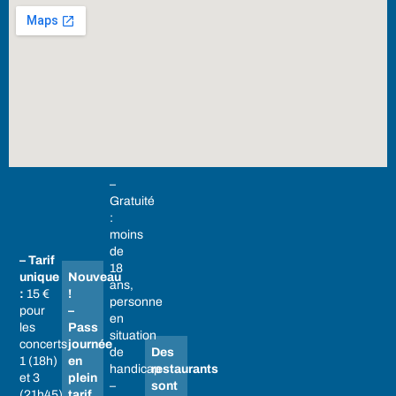
–
Gratuité
:
moins
de
– Tarif
18
unique
Nouveau
ans,
:
15 €
!
personne
pour
–
en
les
Pass
situation
concerts
journée
de
Des
1 (18h)
en
handicap
restaurants
et 3
plein
–
sont
(21h45)
tarif