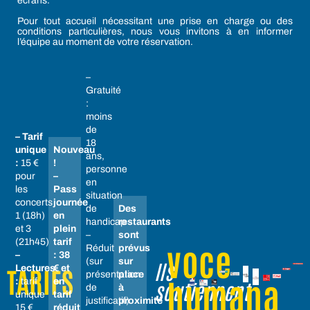
écrans.
Pour tout accueil nécessitant une prise en charge ou des
conditions particulières, nous vous invitons à en informer
l’équipe au moment de votre réservation.
–
Gratuité
:
moins
de
– Tarif
18
unique
Nouveau
ans,
:
15 €
!
personne
pour
–
en
les
Pass
situation
concerts
journée
de
Des
1 (18h)
en
handicap
restaurants
et 3
plein
–
sont
(21h45)
tarif
voce
Réduit
prévus
–
: 38
(sur
sur
Ils
Lectures
€ et
TARIFS
présentation
place
humana
:
tarif
en
soutiennent
de
à
unique
tarif
justificatif)
proximité
15 €
réduit