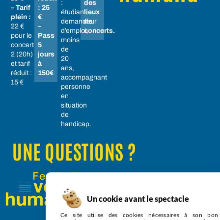
:
des
– Tarif
: 25
étudiant,
lieux
plein :
€
demandeur
de
22 €
–
d’emploi,
concerts.
pour le
Pass
moins
concert
5
de
2 (20h)
jours
20
et tarif
à
ans,
réduit :
150€
accompagnant
15 €
personne
en
situation
de
handicap.
UNE QUESTIONS ?
R
Mentions légales
Politique de confidentialité
V
&
Conditions générales de vente
H
c
Un cookie avant le spectacle
|
A
B
N
Ce site utilise des cookies nécessaires à son bon