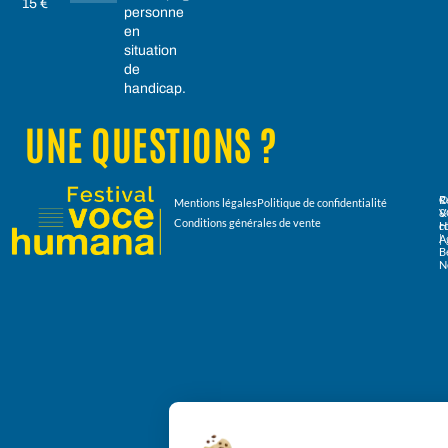
15 €
personne
en
situation
de
handicap.
UNE QUESTIONS ?
R
Mentions légales
Politique de confidentialité
V
&
Conditions générales de vente
H
c
|
A
B
N