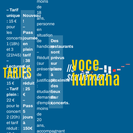
moins
de
– Tarif
18
unique
Nouveau
ans,
:
15 €
!
personne
pour
–
en
les
Pass
situation
concerts
journée
de
Des
1 (18h)
en
handicap
restaurants
et 3
plein
–
sont
(21h45)
tarif
voce
Réduit
prévus
–
: 38
(sur
sur
Ils
Lectures
€ et
TARIFS
présentation
place
humana
:
tarif
en
soutiennent
de
à
unique
tarif
justificatif)
proximité
15 €
réduit
:
des
– Tarif
: 25
étudiant,
lieux
plein :
€
demandeur
de
22 €
–
d’emploi,
concerts.
pour le
Pass
moins
concert
5
de
2 (20h)
jours
20
et tarif
à
ans,
réduit :
150€
accompagnant