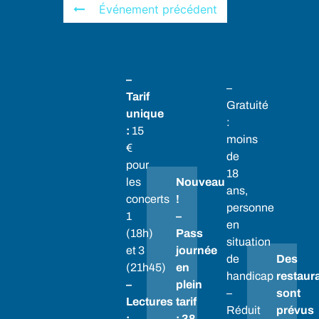
Événement précédent
–
–
Tarif
Gratuité
unique
:
:
15
moins
€
de
pour
18
les
Nouveau
ans,
concerts
!
personne
1
–
en
(18h)
Pass
situation
et 3
journée
de
Des
(21h45)
en
handicap
restaur
–
plein
–
sont
Lectures
tarif
Réduit
prévus
:
: 38