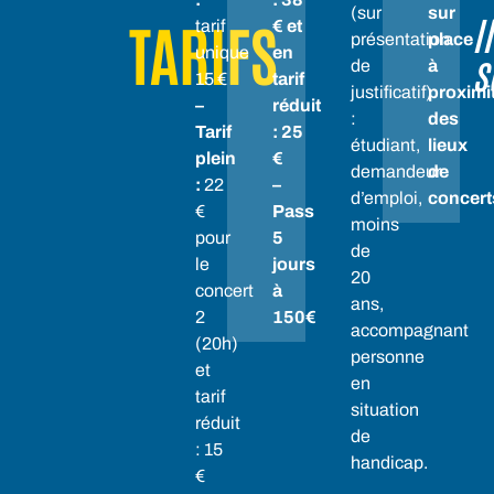
(sur
sur
I
TARIFS
tarif
€ et
présentation
place
unique
en
s
de
à
15 €
tarif
justificatif)
proximi
–
réduit
:
des
Tarif
: 25
étudiant,
lieux
plein
€
demandeur
de
:
22
–
d’emploi,
concert
€
Pass
moins
pour
5
de
le
jours
20
concert
à
ans,
2
150€
accompagnant
(20h)
personne
et
en
tarif
situation
réduit
de
: 15
handicap.
€