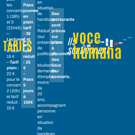
en
les
Pass
situation
concerts
journée
de
Des
1 (18h)
en
handicap
restaurants
et 3
plein
–
sont
(21h45)
tarif
voce
Réduit
prévus
–
: 38
(sur
sur
Ils
Lectures
€ et
TARIFS
présentation
place
humana
:
tarif
en
soutiennent
de
à
unique
tarif
justificatif)
proximité
15 €
réduit
:
des
– Tarif
: 25
étudiant,
lieux
plein :
€
demandeur
de
22 €
–
d’emploi,
concerts.
pour le
Pass
moins
concert
5
de
2 (20h)
jours
20
et tarif
à
ans,
réduit :
150€
accompagnant
15 €
personne
en
situation
de
handicap.