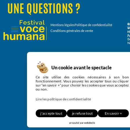
UNE QUESTIONS ?
R
Mentions légales
Politique de confidentialité
V
&
Conditions générales de vente
H
c
|
A
B
N
Un cookie avant le spectacle
Ce site utilise des cookies nécessaires à son bon
fonctionnement. Vous pouvez les accepter tous ou cliquer
sur “en savoir +” pour choisir les cookies que vous acceptez
ou non.
Lire les politique de confidentialité
j'accepte tout
je refuse tout
En savoir +
propulsé par
webdeclic