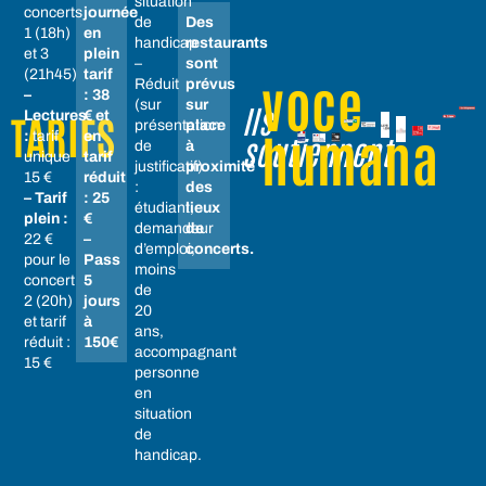
situation
concerts
journée
de
Des
1 (18h)
en
handicap
restaurants
et 3
plein
–
sont
(21h45)
tarif
voce
Réduit
prévus
–
: 38
(sur
sur
Ils
Lectures
€ et
TARIFS
présentation
place
humana
:
tarif
en
soutiennent
de
à
unique
tarif
justificatif)
proximité
15 €
réduit
:
des
– Tarif
: 25
étudiant,
lieux
plein :
€
demandeur
de
22 €
–
d’emploi,
concerts.
pour le
Pass
moins
concert
5
de
2 (20h)
jours
20
et tarif
à
ans,
réduit :
150€
accompagnant
15 €
personne
en
situation
de
handicap.