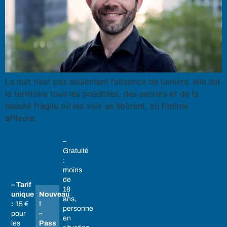
La nuit n’est pas seulement l’absence de lumière, elle est
le territoire tous les possibles, des secrets et de la
beauté fragile où les voix se libèrent, où l’intime
affleure.
–
Gratuité
:
moins
de
– Tarif
18
unique
Nouveau
ans,
:
15 €
!
personne
pour
–
en
les
Pass