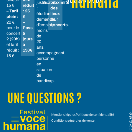
humana
justificatif)
proximité
15 €
réduit
:
des
– Tarif
: 25
étudiant,
lieux
plein :
€
demandeur
de
22 €
–
d’emploi,
concerts.
pour le
Pass
moins
concert
5
de
2 (20h)
jours
20
et tarif
à
ans,
réduit :
150€
accompagnant
15 €
personne
en
situation
de
handicap.
UNE QUESTIONS ?
R
Mentions légales
Politique de confidentialité
V
&
Conditions générales de vente
H
c
|
A
B