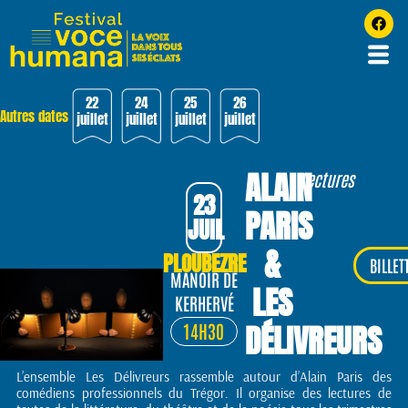
22
24
25
26
Autres dates
juillet
juillet
juillet
juillet
ALAIN
Lectures
23
PARIS
JUIL
&
PLOUBEZRE
BILLET
MANOIR DE
LES
KERHERVÉ
DÉLIVREURS
14H30
L’ensemble Les Délivreurs rassemble autour d’Alain Paris des
comédiens professionnels du Trégor. Il organise des lectures de