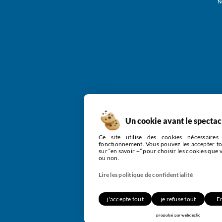
N
Un cookie avant le spectac
Ce site utilise des cookies nécessaire
fonctionnement. Vous pouvez les accepter to
sur “en savoir +” pour choisir les cookies que
ou non.
Lire les politique de confidentialité
j'accepte tout
je refuse tout
En
propulsé par
webdeclic