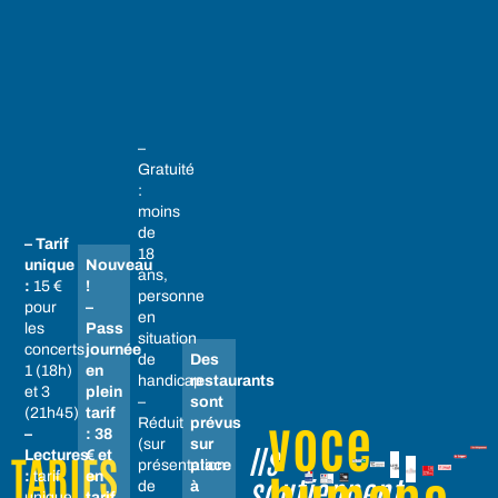
–
Gratuité
:
moins
de
– Tarif
18
unique
Nouveau
ans,
:
15 €
!
personne
pour
–
en
les
Pass
situation
concerts
journée
de
Des
1 (18h)
en
handicap
restaurants
et 3
plein
–
sont
(21h45)
tarif
voce
Réduit
prévus
–
: 38
(sur
sur
Ils
Lectures
€ et
TARIFS
présentation
place
:
tarif
en
soutiennent
de
à
unique
tarif